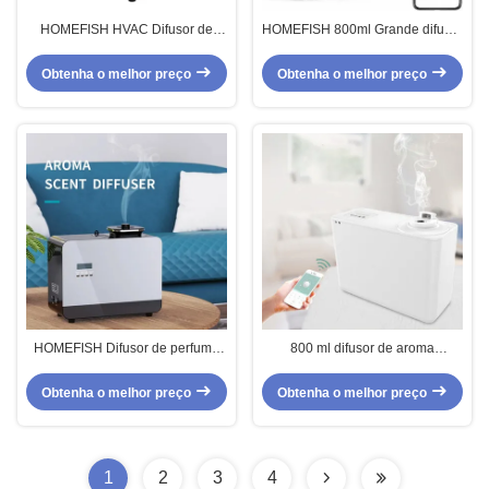
HOMEFISH HVAC Difusor de
HOMEFISH 800ml Grande difusor
Perfumes 800ml Difusor de Óleos
de óleo essencial para escritório
Essenciais de Escritório Wifi APP
Obtenha o melhor preço
Obtenha o melhor preço
Control
HOMEFISH Difusor de perfume
800 ml difusor de aroma
de 12 V HVAC Difusor de óleo
controlado por Wifi HVAC difusor
essencial sem água 800 ml
de aromaterapia OEM ODM
Obtenha o melhor preço
Obtenha o melhor preço
1
2
3
4