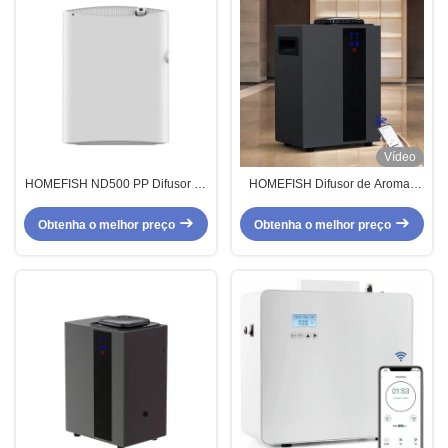
Vídeo
HOMEFISH ND500 PP Difusor de
HOMEFISH Difusor de Aromas
Aromas HVAC para Home Hotel
Inteligente 800 ml Difusor de
500ml
Aromas Comercial sem Água
Obtenha o melhor preço
Obtenha o melhor preço