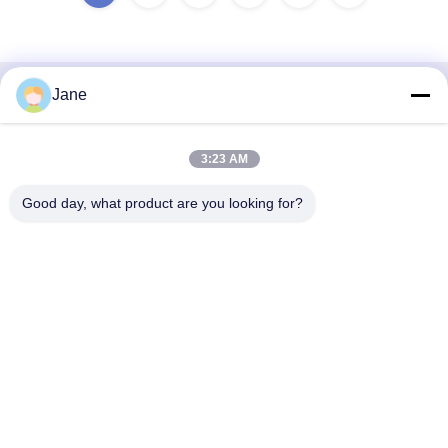
Jane
Contato rápido
Endereço
3:23 AM
No 302, piso 3, unidade 1, edifício 2, Hongji Yaju, 96 East
Good day, what product are you looking for?
Dayu Road, Deyuan Town, Chengdu, Sichuan, China,
611730
Telefone
+86 17828760063
E-mail
homefish_b2b01@scxwck.com