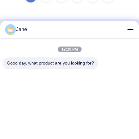
Jane
Contato rápido
Endereço
12:20 PM
No 302, piso 3, unidade 1, edifício 2, Hongji Yaju, 96 East
Good day, what product are you looking for?
Dayu Road, Deyuan Town, Chengdu, Sichuan, China,
611730
Telefone
+86 17828760063
E-mail
homefish_b2b01@scxwck.com