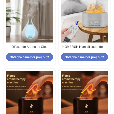
Difusor de Aroma de Óleo
HOMEFISH Humidificador de Ar
Essencial Ultrassônico para
de Chama Ultrassônico de 400
Escritório em Casa
ml com Bluetooth
Obtenha o melhor preço
Obtenha o melhor preço