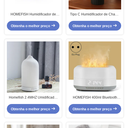
HOMEFISH Humidificador de
Tipo C Humidificador de Chama
Aromas Ultrassônicos com
de 100 ml Difusor de Aromas de
Alimentação USB
Fogo Com Luz de Mudança LED
Obtenha o melhor preço
Obtenha o melhor preço
de 7C
Homefish 2.4MHZ Umidificador
HOMEFISH 400ml Bluetooth
de Aromas Ultrassônicos Diffusor
Alarme Relógio Aromas Difusor
de Aromaterapia Cerâmica OEM
Ultrassonico Humidificador
Obtenha o melhor preço
Obtenha o melhor preço
100ml
Inteligente DC 24V