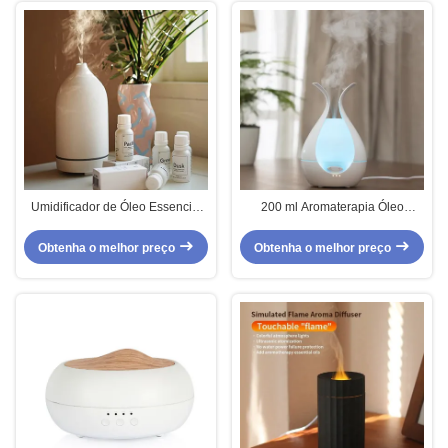
Umidificador de Óleo Essencial
200 ml Aromaterapia Óleo
de Cerâmica de PP de Aromas
Essencial Diffuser Smart Aroma
Ultrasônicos Capacidade 51-
Diffuser OEM ODM
Obtenha o melhor preço
Obtenha o melhor preço
100ml