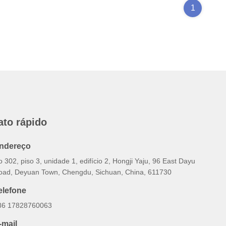
1
ato rápido
ndereço
 302, piso 3, unidade 1, edifício 2, Hongji Yaju, 96 East Dayu
oad, Deyuan Town, Chengdu, Sichuan, China, 611730
elefone
86 17828760063
-mail