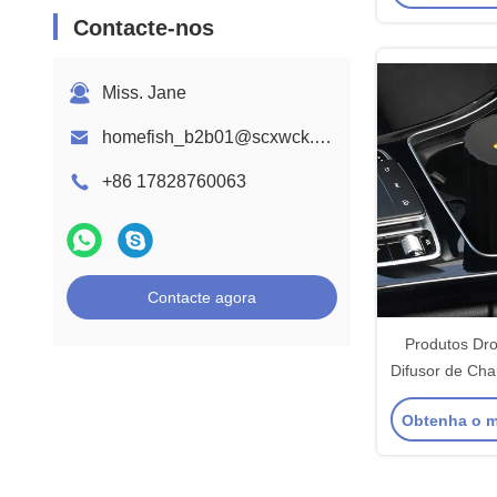
Contacte-nos
Miss. Jane
homefish_b2b01@scxwck.com
+86 17828760063
Contacte agora
Produtos Dr
Difusor de Ch
sem Água 10
Obtenha o m
Aromas