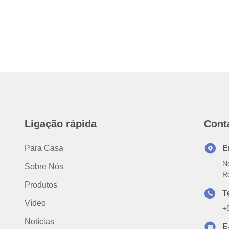
Ligação rápida
Cont
Para Casa
E
No
Sobre Nós
R
Produtos
T
Vídeo
+
Notícias
E