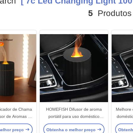
arch
[ 7c Led Changing Light 100
5
Produtos
ficador de Chama
HOMEFISH Difusor de aroma
Melhore 
usor de Aromas de
portátil para uso doméstico
doméstic
uz de Mudança
Difusor de chama para
de carro
elhor preço
Obtenha o melhor preço
Obtenh
 de 7C
automóveis Umidificador de ar
100 m