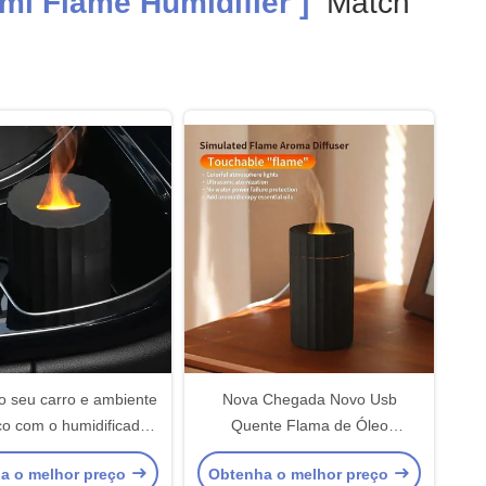
ml Flame Humidifier ]
Match
o seu carro e ambiente
Nova Chegada Novo Usb
o com o humidificador
Quente Flama de Óleo
 simulado de 7 cores de
Essencial Diffuser de Aroma
a o melhor preço
Obtenha o melhor preço
l para Dropshipping
Ultrassônico Air Portable