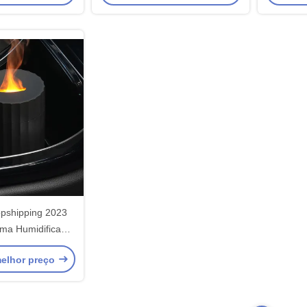
100 ml
opshipping 2023
ama Humidificador
0Ml Difusor de
elhor preço
 de Carro