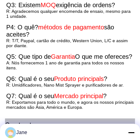
Q3: Existem
MOQ
exigência de ordens?
R: Agradecemos qualquer encomenda de ensaio, mesmo para 
1 unidade.
P4: O quê?
métodos de pagamento
são 
aceites?
R: T/T, Paypal, cartão de crédito, Western Union, L/C e assim 
por diante.
Q5: Que tipo de
Garantia
O que me ofereces?
A: Nós fornecemos 1 ano de garantia para todos os nossos 
itens.
Q6: Qual é o seu
Produto principal
s
?
R: Umidificadores, Nano Mist Sprayer e purificadores de ar.
Q7: Qual é o seu
Mercado principal
?
R: Exportamos para todo o mundo, e agora os nossos principais 
mercados são Ásia, América e Europa.
Contacte-nos
Jane