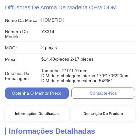
Diffusores De Aroma De Madeira OEM ODM
HOMEFISH
Nome Da Marca:
Número Do
YX314
Modelo:
2 peças
MOQ:
$14.40/pieces 2-17 pieces
Preço:
Tamanho: 210*170 mm
Detalhes Da
DIM da embalagem interna:170*170*220mm
Embalagem:
DIM da embalagem exterior: 54*36*
Obtenha O Melhor Preço
Contacte-Nos
Informações Detalhadas
Descrição Do Produto
Informações Detalhadas