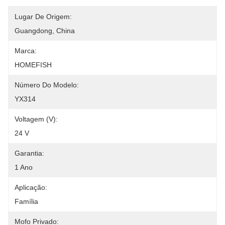
Lugar De Origem:
Guangdong, China
Marca:
HOMEFISH
Número Do Modelo:
YX314
Voltagem (V):
24 V
Garantia:
1 Ano
Aplicação:
Família
Mofo Privado: