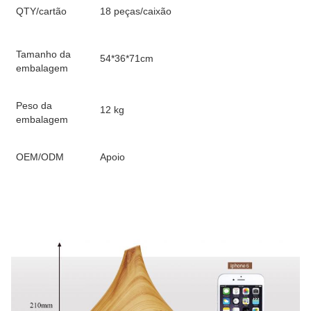
QTY/cartão
18 peças/caixão
Tamanho da
54*36*71cm
embalagem
Peso da
12 kg
embalagem
OEM/ODM
Apoio