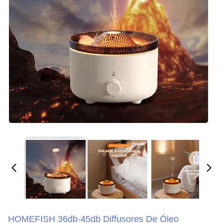
HOMEFISH 36db-45db Diffusores De Óleo