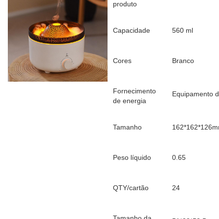
produto
Capacidade
560 ml
Cores
Branco
Fornecimento
Equipamento d
de energia
Tamanho
162*162*126
Peso líquido
0.65
QTY/cartão
24
Tamanho da