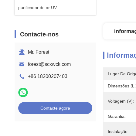
purificador de ar UV
Informa
Contacte-nos
Mr. Forest
Informa
forest@scxwck.com
Lugar De Orig
+86 18200207403
Dimensões (L 
Voltagem (V):
Contacte agora
Garantia:
Instalação: