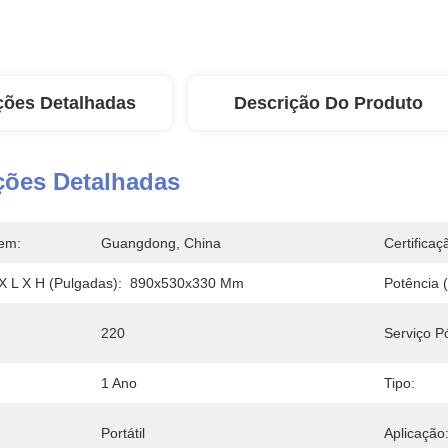
ções Detalhadas
Descrição Do Produto
ções Detalhadas
em:
Guangdong, China
Certificaç
X L X H (pulgadas):
890x530x330 Mm
Potência 
220
Serviço P
1 Ano
Tipo:
Portátil
Aplicação