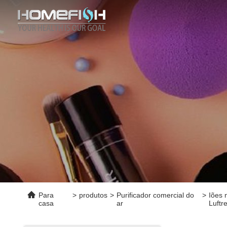
Para
>
produtos
>
Purificador comercial do
>
Iões 
casa
ar
Luftr