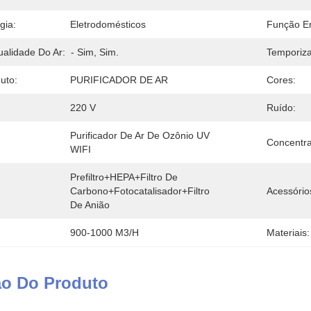
gia:
Eletrodomésticos
Função E
ualidade Do Ar:
- Sim, Sim.
Temporiza
uto:
PURIFICADOR DE AR
Cores:
220 V
Ruído:
Purificador De Ar De Ozônio UV 
Concentra
WIFI
Prefiltro+HEPA+Filtro De 
Carbono+fotocatalisador+Filtro 
Acessório
De Anião
900-1000 M3/h
Materiais:
ão Do Produto