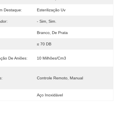
m Destaque:
Esterilização Uv
dor:
- Sim, Sim.
Branco, De Prata
≤ 70 DB
ção De Aniões:
10 Milhões/cm3
s:
Controle Remoto, Manual
Aço Inoxidável