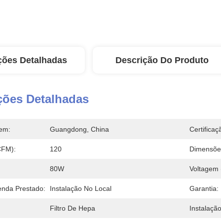
ções Detalhadas
Descrição Do Produto
ções Detalhadas
em:
Guangdong, China
Certificaç
CFM):
120
Dimensões
80W
Voltagem 
enda Prestado:
Instalação No Local
Garantia:
Filtro De Hepa
Instalação