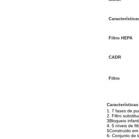
Característica
Filtro HEPA
CADR
Filtro
Característica
1. 7 fases de pu
2. Filtro substit
3Bloqueio infanti
4. 5 níveis de f
5Construído em 
6- Conjunto de t