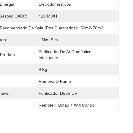
Energia:
Eletrodomésticos
 Gasoso CADR:
410 M3/h
Recomendado Da Sala (pés Quadrados):
50m2-70m2
ado:
- Sim, Sim.
Purificador De Ar Doméstico 
Produto:
Inteligente
9 Kg
Remova O Fumo
have:
Purificador De Ar UV
Remote + Botão + Wifi Control