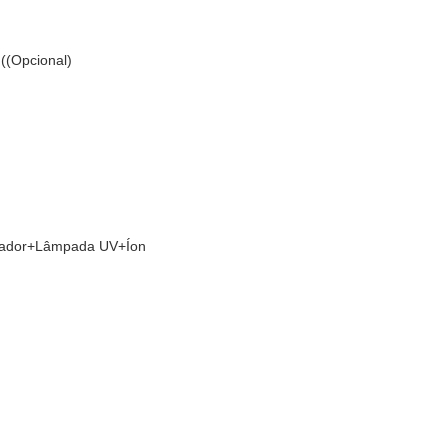
((Opcional)
izador+Lâmpada UV+Íon