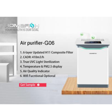
ador de Ar de Venda Quente H13 True HEPA Filter 7 Etapas HEPA Air Cleaner Larg