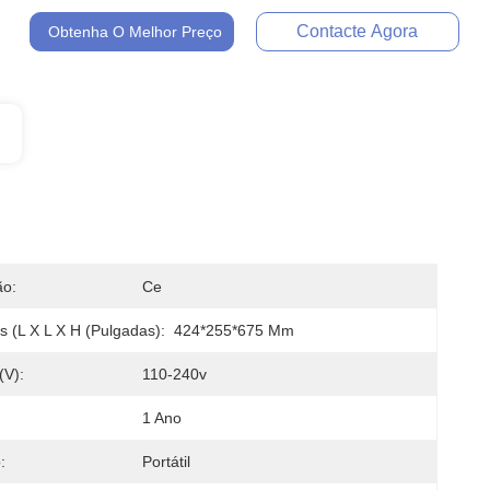
Contacte Agora
Obtenha O Melhor Preço
ão:
Ce
 (L X L X H (pulgadas):
424*255*675 Mm
(V):
110-240v
1 Ano
:
Portátil