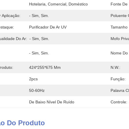
Hotelaria, Comercial, Doméstico
Fonte De 
 Aplicação:
- Sim, Sim.
Poluente
staque:
Purificador De Ar UV
Tamanho 
ualidade Do Ar:
- Sim, Sim.
Mofo Priv
- Sim, Sim.
Nome Do 
roduto:
424*255*675 Mm
N.W.:
2pcs
Função:
50-60Hz
Palavra C
De Baixo Nível De Ruído
Controle:
ão Do Produto