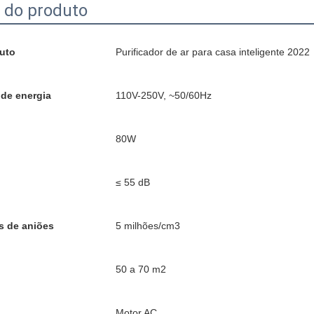
 do produto
uto
Purificador de ar para casa inteligente 2022
de energia
110V-250V, ~50/60Hz
80W
≤ 55 dB
s de aniões
5 milhões/cm3
50 a 70 m2
Motor AC