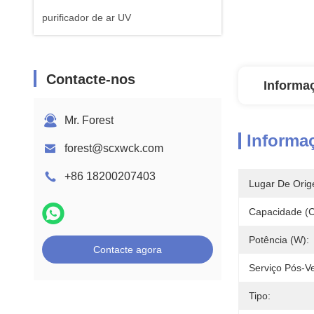
purificador de ar UV
Contacte-nos
Informa
Mr. Forest
Informa
forest@scxwck.com
+86 18200207403
Lugar De Orig
Capacidade (
Potência (W):
Contacte agora
Serviço Pós-V
Tipo: