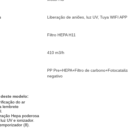
s
Liberação de aniões, luz UV, Tuya WIFI APP 
Filtro HEPA H11
410 m3/h
PP Pre+HEPA+Filtro de carbono+Fotocatal
negativo
s deste modelo:
rificação do ar
ua lembrete
l.
iltração Hepa poderosa
luz UV e ionizador.
emporizador (8).