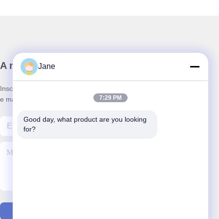
A nossa newsletter
Jane
Inscreva-se no nosso boletim informativo para obter descontos
7:29 PM
e mais.
Good day, what product are you looking 
for?
Contacte-Nos