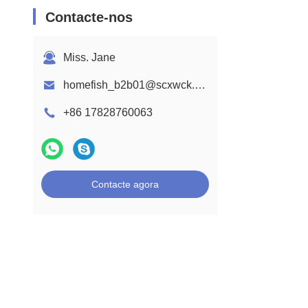
Contacte-nos
Miss. Jane
homefish_b2b01@scxwck.com
+86 17828760063
Contacte agora