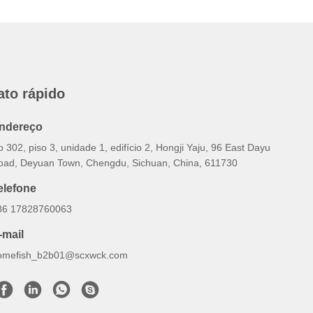
ato rápido
ndereço
 302, piso 3, unidade 1, edifício 2, Hongji Yaju, 96 East Dayu
oad, Deyuan Town, Chengdu, Sichuan, China, 611730
elefone
86 17828760063
-mail
omefish_b2b01@scxwck.com