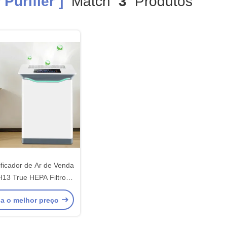
Purifier ]
Match
3
Produtos
ficador de Ar de Venda
13 True HEPA Filtro 7
EPA Air Cleaner Large
a o melhor preço
ome Smart Tuya WIFI
urificador de Ar